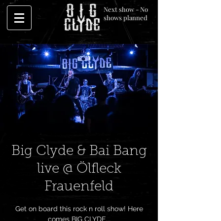
Next show - No
shows planned
Big Clyde & Bai Bang
live @ Ölfleck
Frauenfeld
Get on board this rock n roll show! Here
comes BIG CLYDE...