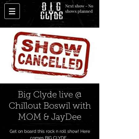
Next show - No
shows planned
Big Clyde live @
Chillout Boswil with
MOM & JayDee
Get on board this rock n roll show! Here
comes BIG CLYDE...